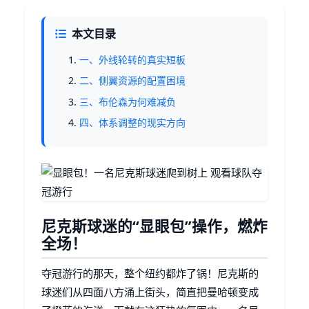
本文目录
一、外线轮转的真实短板
二、侧翼资源的配置困境
三、布伦森为何难减负
四、体系调整的现实方向
尼克斯球迷的“显眼包”操作，燃炸
全场！
夺冠游行的那天，整个纽约都炸了锅！尼克斯的
球迷们从四面八方涌上街头，简直把曼哈顿变成