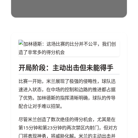
开局阶段：主动出击但未能得手
比赛一开始，米兰展现了极强的侵略性，球队迅
速进入状态，在中场的控制和边路的推进都占据
了优势。加林德斯的指挥清晰明确，球队的传导
配合让对手难以招架。
尽管米兰创造了数次绝佳的得分机会，尤其是在
第15分钟和第23分钟的两次禁区内射门，但对方
门将表现神勇，将威胁化解。米兰的主动出击并