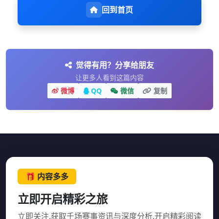
回到首页
觉得有用？分享给朋友
让更多人看到这篇内容
微博
QQ
微信
复制
🎁 内容多多
立即开启精彩之旅
立即关注,获取千场赛事资讯与深度分析,开启精彩阅读