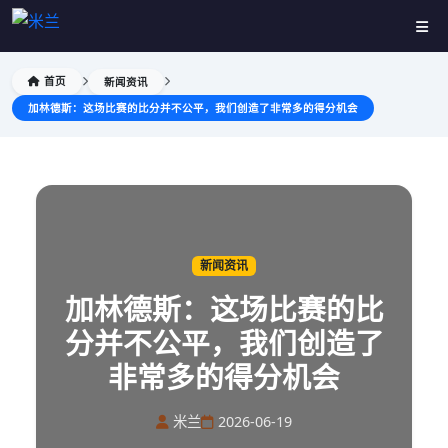
首页
新闻资讯
加林德斯：这场比赛的比分并不公平，我们创造了非常多的得分机会
新闻资讯
加林德斯：这场比赛的比
分并不公平，我们创造了
非常多的得分机会
米兰
2026-06-19