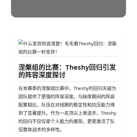
涅槃组的比赛：Theshy回归引发
的阵容深度探讨
在本赛季的涅槃组比赛中，Theshy的回归无疑为
团队提供了更强的阵容深度。与缺席期间的阵容
配置相比，队伍在对线期的稳定性和抗压能力得
到了显著提升。作为一名顶尖上单选手，Theshy
的回归不仅仅是个人能力的展现，更是激活了队
伍整体战术的多样性。