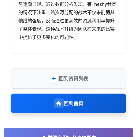
势逐渐显现。通过数据分析发现，有Theshy参赛
的情况下注重上路资源分配的战术不仅未削弱其
他线的强度，反而通过更高效的资源利用率提升
了整体表现。这种战术升级为团队在未来的比赛
中提供了更多变化的可能性。
回到资讯列表
回到首页