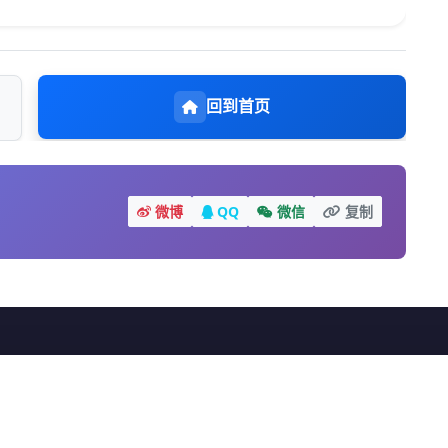
回到首页
微博
QQ
微信
复制