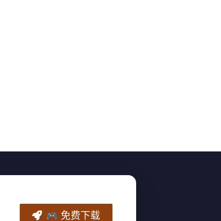
🎮 免费下载