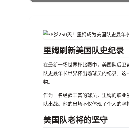
里姆刷新美国队史纪录
在最新一场世界杯比赛中，美国队后卫蒂
队史最年长世界杯出场球员的纪录。这
物。
作为一名经验丰富的球员，里姆的职业
队出战。他的出场不仅体现了个人的坚
美国队老将的坚守