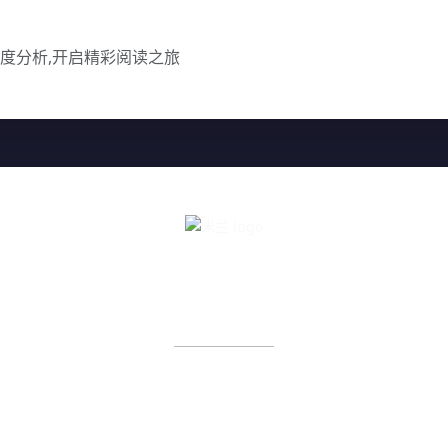
度分析,开启精彩阅读之旅
米兰
兰是权威体育数据与赛事资讯平台，提供 NBA、足球、电竞等赛事直播、实时比
专业数据分析，支持 App 下载，随时随地掌握最新体育动态与热门资讯。
APP下载
首页
新闻资讯
关于我们
联系我们
隐私政策
服务协议
网站地图
400-2326052