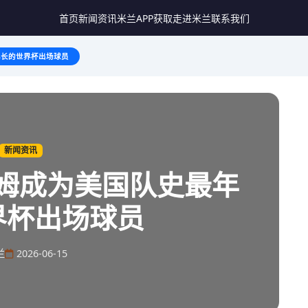
首页
新闻资讯
米兰APP获取
走进米兰
联系我们
年长的世界杯出场球员
新闻资讯
里姆成为美国队史最年
界杯出场球员
兰
2026-06-15