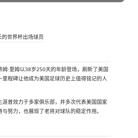
姆·里姆以38岁250天的年龄登场，刷新了美国
一里程碑让他成为美国足球历史上值得铭记的人
生涯曾效力于多家俱乐部，并多次代表美国国家
持与努力，也展现了老将对球队的稳定作用。